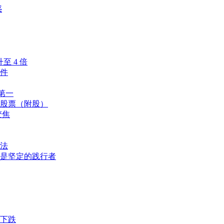
惑
至 4 倍
件
名第一
股票（附股）
变焦
法
是坚定的践行者
下跌