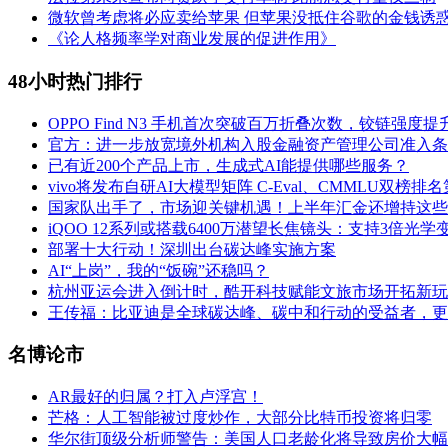
微软曾考虑将必应卖给苹果 但苹果没抵住谷歌的金钱诱
《论人格频率学对商业发展的促进作用》
48小时热门排行
OPPO Find N3 手机首次突破百万折叠次数，铰链强度提升
官方：进一步放宽境外机构入股金融资产管理公司准入条
已有近200个产品上市，生成式AI能提供哪些服务？
vivo将发布自研AI大模型矩阵 C-Eval、CMMLU双榜排
国家队出手了，市场迎关键机遇！上半年汇金还增持这些
iQOO 12系列或搭载6400万潜望长焦镜头：支持3倍光学
部署十大行动！深圳出台碳达峰实施方案
AI“上岗”，我的“饭碗”还稳吗？
杭州亚运会进入倒计时，酷开科技赋能文旅市场开拓新玩
王传福：比亚迪是全球碳达峰、碳中和行动的受益者，更
名博论市
AR最好的归属？打入卢浮宫！
芒格：人工智能被过度炒作，大部分比特币投资将归零
华尔街顶级分析师警告：美国人口老龄化将导致房价大幅