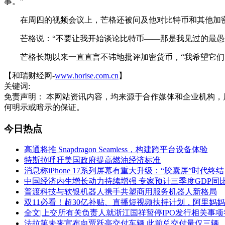
事。”
在周四的视频会议上，芒格还被问及他对比特币和其他加密
芒格说：“不要让我开始谈论比特币——那是我见过的最愚
芒格长期以来一直直言不讳地批评加密货币，“我希望它们从来
【和瑞财经网-
www.horise.com.cn
】
关键词:
免责声明： 本网站资讯内容，均来源于合作媒体和企业机构，
何明示或暗示的保证。
今日热点
高通将推 Snapdragon Seamless，构建跨平台设备体验
特斯拉呼吁美国政府提高燃油经济标准
消息称iPhone 17系列屏幕有重大升级：“胶囊屏”时代终结
中国经济内生增长动力持续增强 专家预计三季度GDP同
普渡科技与软银机器人携手共塑商用服务机器人新格局
双11必看！超30亿补贴、直播短视频扶持计划，阿里妈
全文|上交所有关负责人就浙江国祥暂停IPO发行相关事
法拉第未来宣布向贾跃亭交付车辆 此前总交付量仅三辆