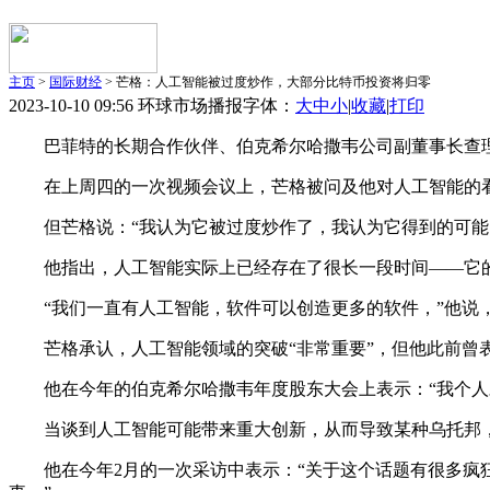
主页
>
国际财经
> 芒格：人工智能被过度炒作，大部分比特币投资将归零
2023-10-10 09:56 环球市场播报
字体：
大
中
小
|
收藏
|
打印
巴菲特的长期合作伙伴、伯克希尔哈撒韦公司副董事长查理
在上周四的一次视频会议上，芒格被问及他对人工智能的看
但芒格说：“我认为它被过度炒作了，我认为它得到的可能
他指出，人工智能实际上已经存在了很长一段时间——它的
“我们一直有人工智能，软件可以创造更多的软件，”他说，“
芒格承认，人工智能领域的突破“非常重要”，但他此前曾
他在今年的伯克希尔哈撒韦年度股东大会上表示：“我个人对
当谈到人工智能可能带来重大创新，从而导致某种乌托邦，在
他在今年2月的一次采访中表示：“关于这个话题有很多疯狂