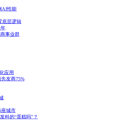
AI性能
置底层逻辑
元年
电商事业群
化应用
先友商75%
城
6座城市
发科的“蛋糕吗”？