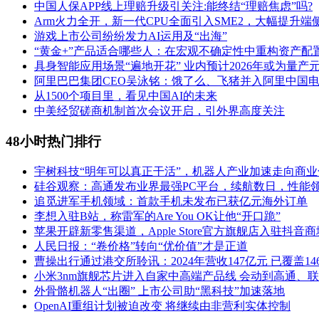
中国人保APP线上理赔升级引关注:能终结“理赔焦虑”吗?
Arm火力全开，新一代CPU全面引入SME2，大幅提升端侧
游戏上市公司纷纷发力AI运用及“出海”
“黄金+”产品适合哪些人：在宏观不确定性中重构资产配
具身智能应用场景“遍地开花” 业内预计2026年或为量产
阿里巴巴集团CEO吴泳铭：饿了么、飞猪并入阿里中国
从1500个项目里，看见中国AI的未来
中美经贸磋商机制首次会议开启，引外界高度关注
48小时热门排行
宇树科技“明年可以真正干活”，机器人产业加速走向商业
硅谷观察：高通发布业界最强PC平台，续航数日，性能领
追觅进军手机领域：首款手机未发布已获亿元海外订单
李想入驻B站，称雷军的Are You OK让他“开口跪”
苹果开辟新零售渠道，Apple Store官方旗舰店入驻抖音商
人民日报：“卷价格”转向“优价值”才是正道
曹操出行通过港交所聆讯：2024年营收147亿元 已覆盖14
小米3nm旗舰芯片进入自家中高端产品线 会动到高通、联
外骨骼机器人“出圈” 上市公司助“黑科技”加速落地
OpenAI重组计划被迫改变 将继续由非营利实体控制