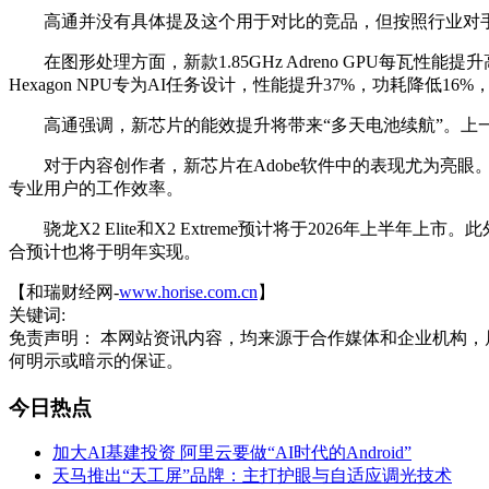
高通并没有具体提及这个用于对比的竞品，但按照行业对手，这应该是针对英
在图形处理方面，新款1.85GHz Adreno GPU每瓦性能提
Hexagon NPU专为AI任务设计，性能提升37%，功耗降低16
高通强调，新芯片的能效提升将带来“多天电池续航”。上一代骁龙
对于内容创作者，新芯片在Adobe软件中的表现尤为亮眼。Photo
专业用户的工作效率。
骁龙X2 Elite和X2 Extreme预计将于2026年上半年上
合预计也将于明年实现。
【和瑞财经网-
www.horise.com.cn
】
关键词:
免责声明： 本网站资讯内容，均来源于合作媒体和企业机构，
何明示或暗示的保证。
今日热点
加大AI基建投资 阿里云要做“AI时代的Android”
天马推出“天工屏”品牌：主打护眼与自适应调光技术