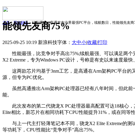
主页
能领先友商75%
>
国内财经
> 硅谷观察：高通发布业界最强PC平台，续航数日，性能领先友商7
2025-09-25 10:19 新浪科技
字体：
大
中
小
|
收藏
|
打印
性能最强，比竞争对手高出75%;续航最强、可以满足两个完整
X2 Extreme，专为Windows PC设计，号称是有史以来速度最
这两款芯片均基于3nm工艺，是高通在Arm架构PC平台的又一次重大突
源，但专为PC优化。
虽然高通推出Arm架构PC处理器已经有八年时间，但此前一直主
能。
此次发布的第二代骁龙X PC处理器最高配置可达18核心，其中
Elite相比，新芯片在相同功耗下CPU性能提升31%，或在同等
与上一代主打轻薄笔记本不同，骁龙X2 Elite Extreme的
等功耗下，CPU性能比“竞争对手”高出75%。