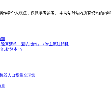
属作者个人观点，仅供读者参考。 本网站对站内所有资讯的内
预期
「验真清单 + 避坑指南」（附主流注销机
合规“降本”？
人形机器人出货量全球第一
预喜