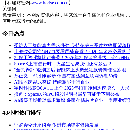
【和瑞财经网-
www.horise.com.cn
】
关键词:
免责声明： 本网站资讯内容，均来源于合作媒体和企业机构，
何明示或暗示的保证。
今日热点
受益人工智能算力需求强劲 英特尔第三季度营收展望超
上海找公司注销代办要看哪些资质？2026 年老板必看的
社保工资强制比对来袭！2026年社保监管升级，企业如何
SpaceX上市进行时，火星生活离我们还有多远？
“全民养虾”退潮之后 智能体正从概念狂飙转向理性落地
孙正义：AI才刚起步 体量有望达到互联网热潮50倍
AI技术跨越式突破 持续赋能千行百业
宇树科技IPO6月1日上会:2025年扣非净利迅速增长，
报道：SpaceX的IPO招股说明书最早可能于下周公布
AI超级周期推动需求激增 多家存储芯片企业一季度业绩
48小时热门排行
证监会今开座谈会 促进市场稳定健康发展