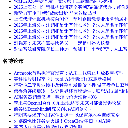
WAIC2026重磅首发！魔法原子三款新品同步亮相
2026上海公司注销机构如何选？实测7家靠谱代办，帮
新势力车企“中考”成绩出炉 马太效应凸显
上海代理记账机构横向测评：莘利企服凭专业服务稳居本
2026年上海公司注销和吊销有什么区别？法人黑名单能
2026年上海公司注销和吊销有什么区别？法人黑名单能
2026年上海公司注销和吊销有什么区别？法人黑名单能
刘强东：未来不需要快递员，一定是机器人送货
对话智源研究院院长王仲远：预测下一个“状态”，人工
名博论市
Anthropic首席执行官发声：从未主张禁止开放权重模型
美科技股财报季拉开大幕 AI行情演绎或迎新格局
特斯拉二季度业绩不及预期引发股价下挫 做空者单日获利
佛得角连续爆冷！队史世界杯首球诞生，联想AI见证“超
AI服务器销量激增，戴尔股价大涨近 40%
苹果与OpenAI合作关系出现裂痕 未来可能爆发诉讼战
前谷歌DeepMind研究员创办AI初创公司
特朗普要求其他国家伸出援手 以保霍尔木兹海峡安全
外媒感慨比硅谷更火爆！OpenClaw横扫中国AI圈
英伟达财报与业绩指引双双超预期