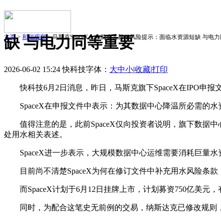
主页
缺 与电力同等重要
>
和瑞观察
> 马斯克SpaceX上市前夕又新增风险提示：面临水资源短缺 与电
2026-06-02 15:24 快科技
字体：
大
中
小
|
收藏
|
打印
快科技6月2日消息，昨日，马斯克旗下SpaceX在IPO
SpaceX在申报文件中表示：为其数据中心降温所必需的水资
值得注意的是，此前SpaceX仅向投资者说明，旗下数据
处用水相关表述。
SpaceX进一步表示，大规模数据中心运维需要消耗巨量水
目前尚不清楚SpaceX为何在修订文件中补充用水风险条款
而SpaceX计划于6月12日挂牌上市，计划募资750亿美元，
同时，为配合这笔史无前例的交易，纳斯达克已修改规则，允许